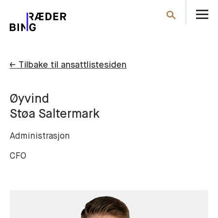
Å
Søk
m
← Tilbake til ansattlistesiden
Øyvind
Støa Saltermark
Administrasjon
CFO