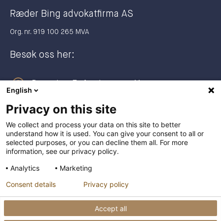
Ræder Bing advokatfirma AS
Org. nr. 919 100 265 MVA
Besøk oss her:
Dronning Eufemias gate 11
English
0191 Oslo
Privacy on this site
Postadresse:
We collect and process your data on this site to better
understand how it is used. You can give your consent to all or
Postboks 2944 Solli
selected purposes, or you can decline them all. For more
0230 Oslo
information, see our privacy policy.
Analytics
Marketing
+47 23 27 27 00
Consent details
Privacy policy
post@raederbing.no
Accept all