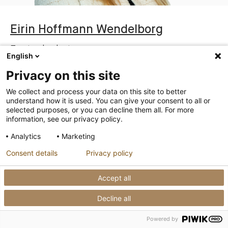
Eirin
Hoffmann Wendelborg
Fast advokat
English
23 27 27 00
Privacy on this site
98 81 18 73
We collect and process your data on this site to better
ehw@raederbing.no
understand how it is used. You can give your consent to all or
selected purposes, or you can decline them all. For more
information, see our privacy policy.
Analytics
Marketing
Consent details
Privacy policy
Accept all
Decline all
Powered by