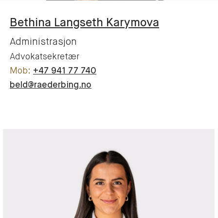
Bethina
Langseth Karymova
Administrasjon
Advokatsekretær
+47 941 77 740
beld@raederbing.no