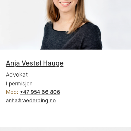
Anja
Vestøl Hauge
Advokat
I permisjon
+47 954 66 806
anha@raederbing.no