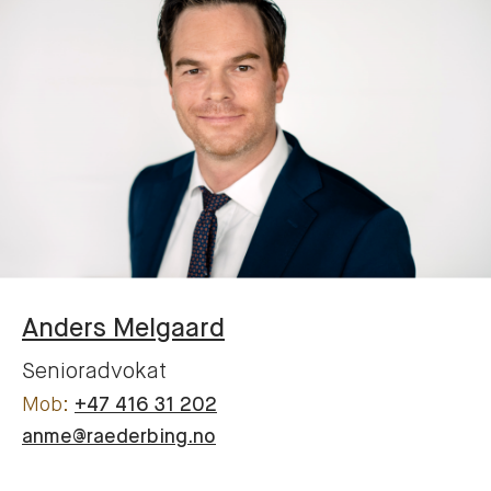
Anders
Melgaard
Senioradvokat
+47 416 31 202
anme@raederbing.no