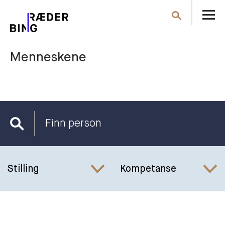
Å
Søk
m
Menneskene
Finn
person
Stilling
Kompetanse