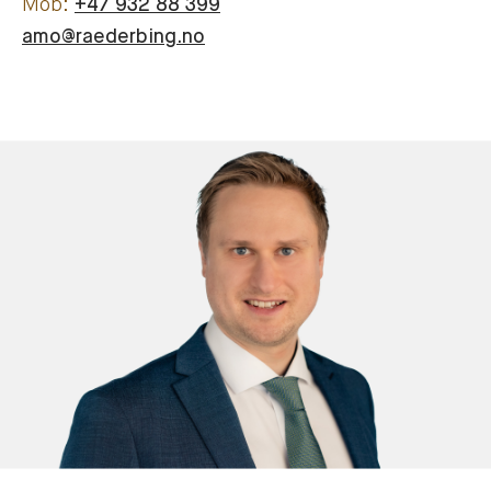
+47 932 88 399
amo@raederbing.no