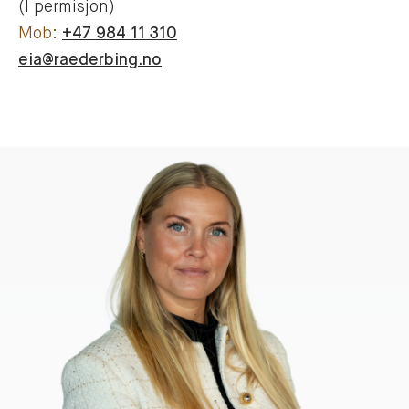
(I permisjon)
+47 984 11 310
eia@raederbing.no