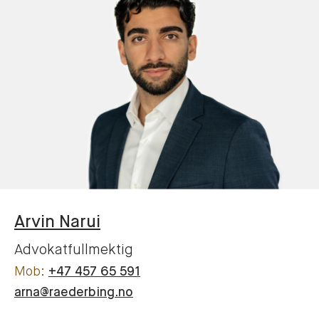
Arvin
Narui
Advokatfullmektig
+47 457 65 591
arna@raederbing.no