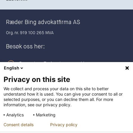
Ræder Bing advokatfirma AS
Org. nr. 919 100 265 MVA
Besøk oss her:
Dronning Eufemias gate 11
English
0191 Oslo
Privacy on this site
Postadresse:
We collect and process your data on this site to better
understand how it is used. You can give your consent to all or
Postboks 2944 Solli
selected purposes, or you can decline them all. For more
0230 Oslo
information, see our privacy policy.
Analytics
Marketing
+47 23 27 27 00
Consent details
Privacy policy
post@raederbing.no