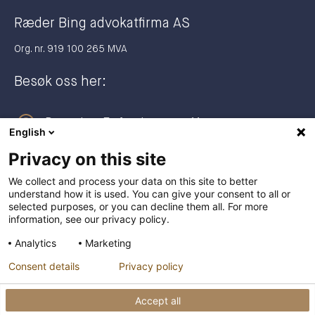
Ræder Bing advokatfirma AS
Org. nr. 919 100 265 MVA
Besøk oss her:
Dronning Eufemias gate 11
English
0191 Oslo
Privacy on this site
Postadresse:
We collect and process your data on this site to better
understand how it is used. You can give your consent to all or
Postboks 2944 Solli
selected purposes, or you can decline them all. For more
0230 Oslo
information, see our privacy policy.
Analytics
Marketing
+47 23 27 27 00
Consent details
Privacy policy
post@raederbing.no
Accept all