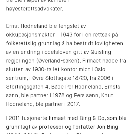
tre ble i løpet av karrieren
høyesterettsadvokater.
Ernst Hodneland ble fengslet av
okkupasjonsmakten i 1943 for i en rettsak på
folkerettslig grunnlag å ha bestridt lovligheten
av en endring i odelsloven gitt av Quisling-
regjeringen (Øverland-saken). Firmaet hadde fra
slutten av 1930-tallet kontor midt i Oslo
sentrum, i Øvre Slottsgate 18/20, fra 2006 i
Stortingsgaten 4. Både Per Hodneland, Ernsts
sønn, ble partner i 1978 og Pers sønn, Knut
Hodneland, ble partner i 2017.
I 2011 fusjonerte firmaet med Bing & Co, som ble
grunnlagt av
professor og forfatter Jon Bing