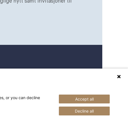
lige nytt samt invitasjoner til
 27 27 00
raederbing.no
es, or you can decline
Accept all
Decline all