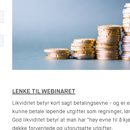
LENKE TIL WEBINARET
Likviditet betyr kort sagt betalingsevne - og er 
kunne betale løpende utgifter som regninger, løn
God likviditet betyr at man har "høy evne til å k
dekke forventede og uforutsatte utgifter.