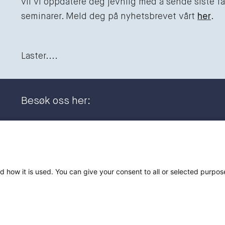
vil vi oppdatere deg jevnlig med å sende siste fag
seminarer. Meld deg på nyhetsbrevet vårt
her
.
Laster....
Besøk oss her:
Dronning Eufemias gate 11
+47 23
0191 Oslo
post@
Postadresse:
d how it is used. You can give your consent to all or selected purpos
Postboks 2944 Solli
0230 Oslo