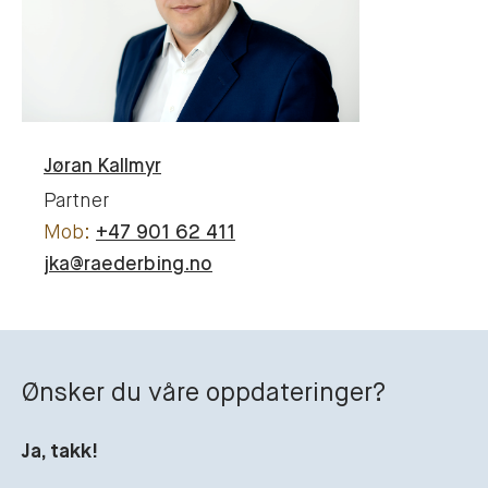
Jøran
Kallmyr
Partner
+47 901 62 411
jka@raederbing.no
Ønsker du våre oppdateringer?
Ja, takk!