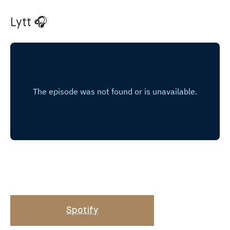
Lytt
🎧
Spotify