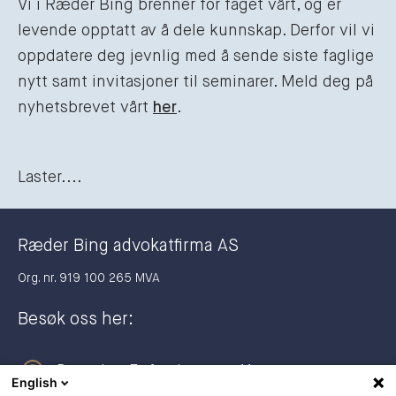
Vi i Ræder Bing brenner for faget vårt, og er
levende opptatt av å dele kunnskap. Derfor vil vi
oppdatere deg jevnlig med å sende siste faglige
nytt samt invitasjoner til seminarer. Meld deg på
nyhetsbrevet vårt
her
.
Laster....
Ræder Bing advokatfirma AS
Org. nr. 919 100 265 MVA
Besøk oss her:
Dronning Eufemias gate 11
English