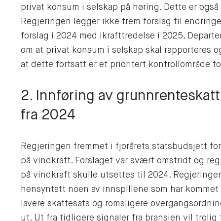
privat konsum i selskap på høring. Dette er ogs
Regjeringen legger ikke frem forslag til endringe
forslag i 2024 med ikrafttredelse i 2025. Depart
om at privat konsum i selskap skal rapporteres o
at dette fortsatt er et prioritert kontrollområde f
2. Innføring av grunnrenteskatt
fra 2024
Regjeringen fremmet i fjorårets statsbudsjett fo
på vindkraft. Forslaget var svært omstridt og reg
på vindkraft skulle utsettes til 2024. Regjeringe
hensyntatt noen av innspillene som har kommet i
lavere skattesats og romsligere overgangsordnin
ut. Ut fra tidligere signaler fra bransjen vil tro