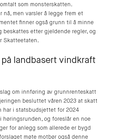
å omtalt som monsterskatten.
r nå, men varsler å legge frem et
ementet finner også grunn til å minne
g beskattes etter gjeldende regler, og
or Skatteetaten.
 på landbasert vindkraft
rslag om innføring av grunnrenteskatt
jeringen besluttet våren 2023 at skatt
n har i statsbudsjettet for 2024
 høringsrunden, og foreslår en noe
ger for anlegg som allerede er bygd
lig forslaget møte motbør også denne