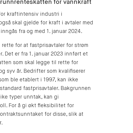
 grunnrenteskatten for vannkraft
r kraftintensiv industri i
gså skal gjelde for kraft i avtaler med
m inngås fra og med 1. januar 2024.
rette for at fastprisavtaler for strøm
. Det er fra 1. januar 2023 innført et
ten som skal legge til rette for
og syv år. Bedrifter som kvalifiserer
som ble etablert i 1997, kan ikke
 standard fastprisavtaler. Bakgrunnen
like typer unntak, kan gi
. For å gi økt fleksibilitet for
kontraktsunntaket for disse, slik at
r.