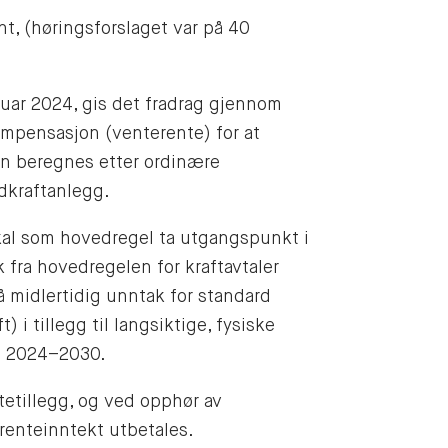
nt, (høringsforslaget var på 40
nuar 2024, gis det fradrag gjennom
kompensasjon (venterente) for at
n beregnes etter ordinære
ndkraftanlegg.
kal som hovedregel ta utgangspunkt i
 fra hovedregelen for kraftavtaler
å midlertidig unntak for standard
) i tillegg til langsiktige, fysiske
ne 2024–2030.
etillegg, og ved opphør av
renteinntekt utbetales.