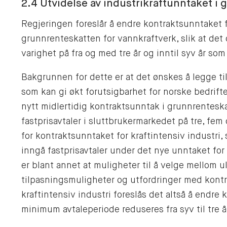
2.4 Utvidelse av industrikraftunntaket i
Regjeringen foreslår å endre kontraktsunntaket fo
grunnrenteskatten for vannkraftverk, slik at det o
varighet på fra og med tre år og inntil syv år so
Bakgrunnen for dette er at det ønskes å legge til 
som kan gi økt forutsigbarhet for norske bedrifter
nytt midlertidig kontraktsunntak i grunnrenteskat
fastprisavtaler i sluttbrukermarkedet på tre, fem 
for kontraktsunntaket for kraftintensiv industri, 
inngå fastprisavtaler under det nye unntaket for
er blant annet at muligheter til å velge mellom u
tilpasningsmuligheter og utfordringer med kontroll
kraftintensiv industri foreslås det altså å endre 
minimum avtaleperiode reduseres fra syv til tre å