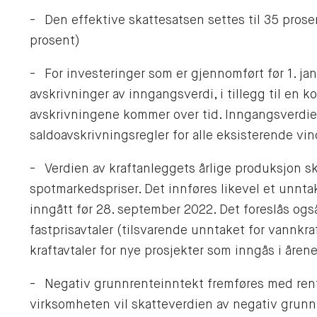
- Den effektive skattesatsen settes til 35 prose
prosent)
- For investeringer som er gjennomført før 1. ja
avskrivninger av inngangsverdi, i tillegg til en 
avskrivningene kommer over tid. Inngangsverdie
saldoavskrivningsregler for alle eksisterende vi
- Verdien av kraftanleggets årlige produksjon s
spotmarkedspriser. Det innføres likevel et unntak
inngått før 28. september 2022. Det foreslås ogs
fastprisavtaler (tilsvarende unntaket for vannkraft
kraftavtaler for nye prosjekter som inngås i åre
- Negativ grunnrenteinntekt fremføres med rent
virksomheten vil skatteverdien av negativ grunn