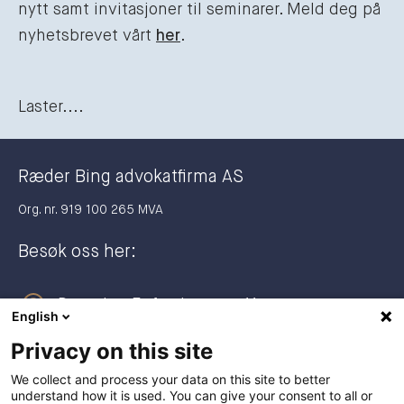
nytt samt invitasjoner til seminarer. Meld deg på
nyhetsbrevet vårt
her
.
Laster....
Ræder Bing advokatfirma AS
Org. nr. 919 100 265 MVA
Besøk oss her:
Dronning Eufemias gate 11
English
0191 Oslo
Privacy on this site
Postadresse:
We collect and process your data on this site to better
understand how it is used. You can give your consent to all or
Postboks 2944 Solli