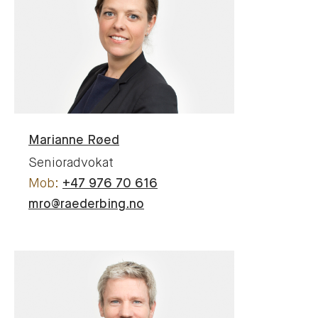
Marianne
Røed
Senioradvokat
+47 976 70 616
mro@raederbing.no