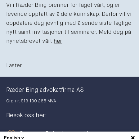
Vi i Ræder Bing brenner for faget vårt, og er
levende opptatt av å dele kunnskap. Derfor vil vi
oppdatere deg jevnlig med å sende siste faglige
nytt samt invitasjoner til seminarer. Meld deg på
nyhetsbrevet vårt
her
.
Laster....
Ræder Bing advokatfirma AS
Org. nr. 919 100 265 MVA
Besøk oss her:
Dronning Eufemias gate 11
English