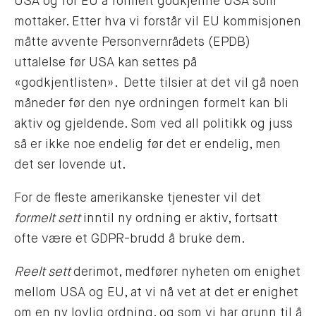
USA og for EU å formelt godkjenne USA som
mottaker. Etter hva vi forstår vil EU kommisjonen
måtte avvente Personvernrådets (EPDB)
uttalelse før USA kan settes på
«godkjentlisten». Dette tilsier at det vil gå noen
måneder før den nye ordningen formelt kan bli
aktiv og gjeldende. Som ved all politikk og juss
så er ikke noe endelig før det er endelig, men
det ser lovende ut.
For de fleste amerikanske tjenester vil det
formelt sett
inntil ny ordning er aktiv, fortsatt
ofte være et GDPR-brudd å bruke dem.
Reelt sett
derimot, medfører nyheten om enighet
mellom USA og EU, at vi nå vet at det er enighet
om en ny lovlig ordning, og som vi har grunn til å