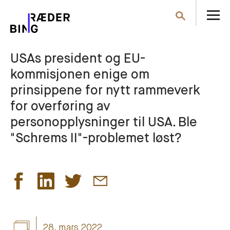
Å
Søk
m
USAs president og EU-
kommisjonen enige om
prinsippene for nytt rammeverk
for overføring av
personopplysninger til USA. Ble
"Schrems II"-problemet løst?
28. mars 2022