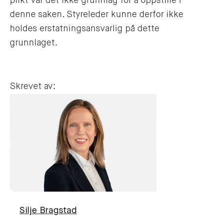
plikt var det ikke grunnlag for å oppstille i
denne saken. Styreleder kunne derfor ikke
holdes erstatningsansvarlig på dette
grunnlaget.
Skrevet av:
Silje
Bragstad