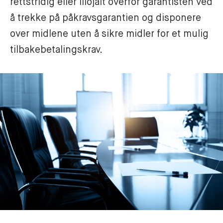
rettstridig eller illojalt overfor garantisten ved 
å trekke på påkravsgarantien og disponere 
over midlene uten å sikre midler for et mulig 
tilbakebetalingskrav.