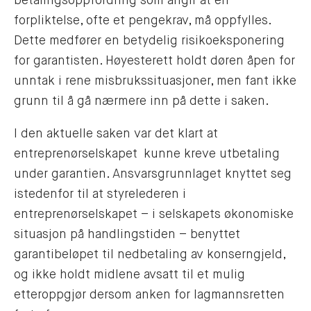
betalingsoppfordring som angir at en
forpliktelse, ofte et pengekrav, må oppfylles.
Dette medfører en betydelig risikoeksponering
for garantisten. Høyesterett holdt døren åpen for
unntak i rene misbrukssituasjoner, men fant ikke
grunn til å gå nærmere inn på dette i saken.
I den aktuelle saken var det klart at
entreprenørselskapet kunne kreve utbetaling
under garantien. Ansvarsgrunnlaget knyttet seg
istedenfor til at styrelederen i
entreprenørselskapet – i selskapets økonomiske
situasjon på handlingstiden – benyttet
garantibeløpet til nedbetaling av konserngjeld,
og ikke holdt midlene avsatt til et mulig
etteroppgjør dersom anken for lagmannsretten