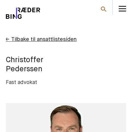
Å
Søk
m
← Tilbake til ansattlistesiden
Christoffer
Pederssen
Fast advokat