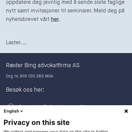
oppdatere deg jevnlig med å sende siste faglige
nytt samt invitasjoner til seminarer. Meld deg på
nyhetsbrevet vårt
her
.
Laster....
Ræder Bing advokatfirma AS
Org. nr. 919 100 265 MVA
Besøk oss her:
Dronning Eufemias gate 11
English
0191 Oslo
Privacy on this site
Postadresse:
We collect and process your data on this site to better