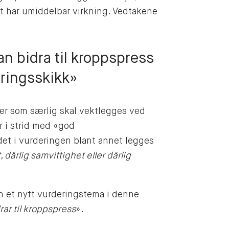
t har umiddelbar virkning. Vedtakene
n bidra til kroppspress
øringsskikk»
ier som særlig skal vektlegges ved
r i strid med «god
det i vurderingen blant annet legges
, dårlig samvittighet eller dårlig
nn et nytt vurderingstema i denne
rar til kroppspress
».