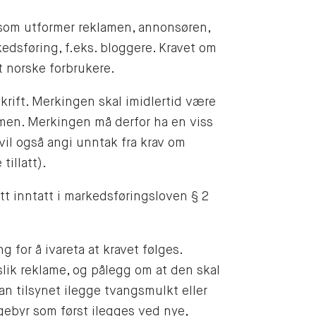
 som utformer reklamen, annonsøren,
edsføring, f.eks. bloggere. Kravet om
t norske forbrukere.
skrift. Merkingen skal imidlertid være
filmen. Merkingen må derfor ha en viss
en vil også angi unntak fra krav om
tillatt).
tt inntatt i markedsføringsloven § 2
g for å ivareta at kravet følges.
lik reklame, og pålegg om at den skal
an tilsynet ilegge tvangsmulkt eller
gebyr som først ilegges ved nye,