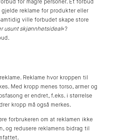
forbud for magre personer. Et forbud
jelde reklame for produkter eller
amtidig ville forbudet skape store
ler usunt skjønnhetsideal
»?
bud.
 reklame. Reklame hvor kroppen til
rkes. Med kropp menes torso, armer og
fasong er endret, f.eks. i størrelse
endrer kropp må også merkes.
øre forbrukeren om at reklamen ikke
n, og redusere reklamens bidrag til
mfattet.