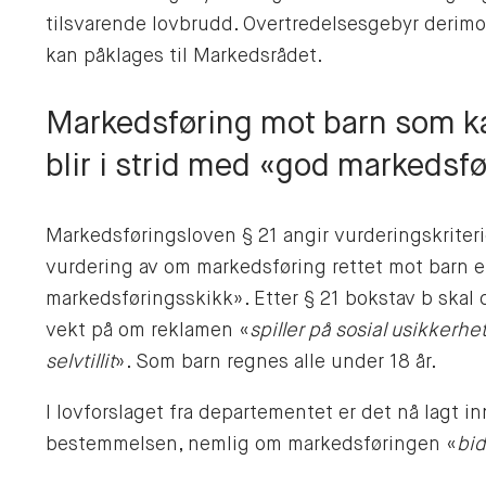
tilsvarende lovbrudd. Overtredelsesgebyr derimo
kan påklages til Markedsrådet.
Markedsføring mot barn som ka
blir i strid med «god markedsf
Markedsføringsloven § 21 angir vurderingskriter
vurdering av om markedsføring rettet mot barn e
markedsføringsskikk». Etter § 21 bokstav b skal 
vekt på om reklamen «
spiller på sosial usikkerhet
selvtillit
». Som barn regnes alle under 18 år.
I lovforslaget fra departementet er det nå lagt i
bestemmelsen, nemlig om markedsføringen «
bid