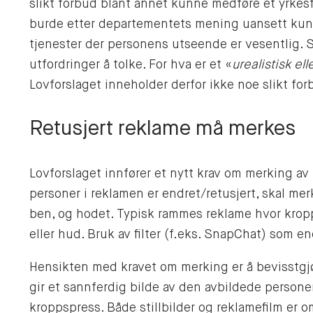
slikt forbud blant annet kunne medføre et yrkes
burde etter departementets mening uansett kun g
tjenester der personens utseende er vesentlig. S
utfordringer å tolke. For hva er et «
urealistisk el
Lovforslaget inneholder derfor ikke noe slikt for
Retusjert reklame må merkes
Lovforslaget innfører et nytt krav om merking av
personer i reklamen er endret/retusjert, skal me
ben, og hodet. Typisk rammes reklame hvor kropps
eller hud. Bruk av filter (f.eks. SnapChat) som 
Hensikten med kravet om merking er å bevisstgj
gir et sannferdig bilde av den avbildede persone
kroppspress. Både stillbilder og reklamefilm er o