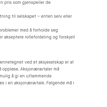
en pris som gjenspeiler de
ing til selskapet – enten selv eller
 problemer med å forholde seg
er akseptere rollefordeling og forskjell
ennetegnet ved et aksjeselskap er at
t å oppløse. Aksjonæravtaler må
e mulig å gi en uttømmende
es i en aksjonæravtale. Følgende må i