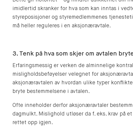
imidlertid skranker for hva som kan inntas i ved
styreposisjoner og styremedlemmenes tjenestetid
må heller reguleres i en aksjonæravtale.
3. Tenk på hva som skjer om avtalen bryt
Erfaringsmessig er verken de alminnelige kontrak
misligholdsbeføyelser velegnet for aksjonæravtal
aksjonæravtalen av hvordan ulike typer konflikter 
bryte bestemmelsene i avtalen.
Ofte inneholder derfor aksjonæravtaler bestemm
dagmulkt. Mislighold utløser da f. eks. krav på et
rettet opp igjen.