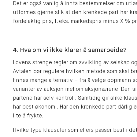
Det er også vanlig å innta bestemmelser om utlø
utformes gjerne slik at den krenkede part har kra
fordelaktig pris, f. eks. markedspris minus X % p
4. Hva om vi ikke klarer å samarbeide?
Lovens strenge regler om avvikling av selskap og
Avtalen bør regulere hvilken metode som skal bru
finnes mange alternativ – fra å velge oppmann som
varianter av auksjon mellom aksjonærene. Den sis
partene har selv kontroll. Samtidig gir slike klau
har best økonomi. Har den krenkede part dårlig 
lite å frykte.
Hvilke type klausuler som ellers passer best i det