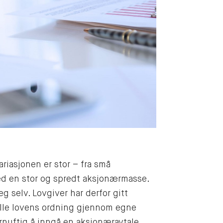
riasjonen er stor – fra små
ed en stor og spredt aksjonærmasse.
g selv. Lovgiver har derfor gitt
tfylle lovens ordning gjennom egne
fornuftig å inngå en aksjonæravtale.