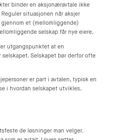
ekter binder en aksjonæravtale ikke
 Reguler situasjonen når aksjer
ene gjennom et (mellomliggende)
llomliggende selskap får nye eiere.
, er utgangspunktet at en
r selskapet. Selskapet bør derfor ofte
epersoner er part i avtalen, typisk en
e i hvordan selskapet utvikles.
ektsfeste de løsninger man velger.
a som er avtalt. Loven setter