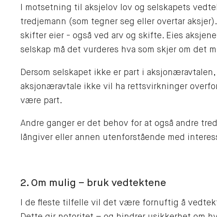
I motsetning til aksjelov lov og selskapets vedt
tredjemann (som tegner seg eller overtar aksjer).
skifter eier - også ved arv og skifte. Eies aksj
selskap må det vurderes hva som skjer om det me
Dersom selskapet ikke er part i aksjonæravtalen
aksjonæravtale ikke vil ha rettsvirkninger overfo
være part.
Andre ganger er det behov for at også andre tredj
långiver eller annen utenforstående med interess
2. Om mulig – bruk vedtektene
I de fleste tilfelle vil det være fornuftig å vedt
Dette gir notoritet – og hindrer usikkerhet om hv