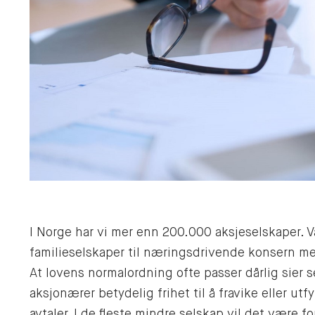
I Norge har vi mer enn 200.000 aksjeselskaper. Va
familieselskaper til næringsdrivende konsern m
At lovens normalordning ofte passer dårlig sier se
aksjonærer betydelig frihet til å fravike eller u
avtaler. I de fleste mindre selskap vil det være 