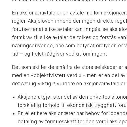
En aksjonæravtale er en avtale mellom aksjonærer
regler. Aksjeloven inneholder ingen direkte regu
forutsetter at slike avtaler kan inngås, se aksjel
formkrav til slike avtaler de tolkes og forstås va
næringsdrivende, noe som betyr at ordlyden er vi
tid – og helst rådgiver ved utformingen.
Det som skiller de små fra de store selskaper er
med en «objektivistert verdi» - men er en del av 
det særlig viktig å vurdere en aksjonæravtale er
Aksjene utgjør stor del av den enkeltes økono
forskjellig forhold til økonomisk trygghet, foru
En eller flere aksjonærer har behov for løpende
betaling av formuesskatt for den verdi aksjepo