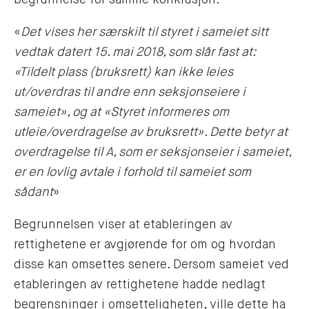
begrunnelse for samme konklusjon:
«
Det vises her særskilt til styret i sameiet sitt
vedtak datert 15. mai 2018, som slår fast at:
«Tildelt plass (bruksrett) kan ikke leies
ut/overdras til andre enn seksjonseiere i
sameiet», og at «Styret informeres om
utleie/overdragelse av bruksrett». Dette betyr at
overdragelse til A, som er seksjonseier i sameiet,
er en lovlig avtale i forhold til sameiet som
sådant
»
Begrunnelsen viser at etableringen av
rettighetene er avgjørende for om og hvordan
disse kan omsettes senere. Dersom sameiet ved
etableringen av rettighetene hadde nedlagt
begrensninger i omsetteligheten, ville dette ha