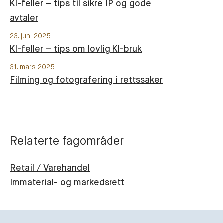
KI-feller – tips til sikre IP og gode
avtaler
23. juni 2025
KI-feller – tips om lovlig KI-bruk
31. mars 2025
Filming og fotografering i rettssaker
Relaterte fagområder
Retail / Varehandel
Immaterial- og markedsrett