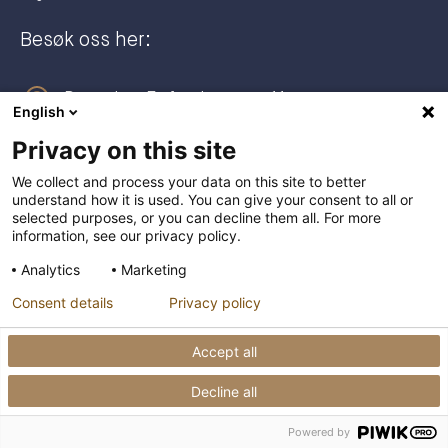
Besøk oss her:
Dronning Eufemias gate 11
English
0191 Oslo
Privacy on this site
Postadresse:
We collect and process your data on this site to better
understand how it is used. You can give your consent to all or
Postboks 2944 Solli
selected purposes, or you can decline them all. For more
0230 Oslo
information, see our privacy policy.
Analytics
Marketing
+47 23 27 27 00
Consent details
Privacy policy
post@raederbing.no
Accept all
Decline all
Personvernerklæring
Powered by