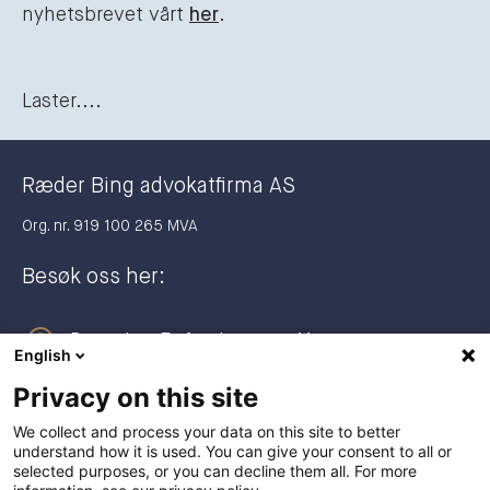
nyhetsbrevet vårt
her
.
Laster....
Ræder Bing advokatfirma AS
Org. nr. 919 100 265 MVA
Besøk oss her:
Dronning Eufemias gate 11
English
0191 Oslo
Privacy on this site
Postadresse:
We collect and process your data on this site to better
understand how it is used. You can give your consent to all or
Postboks 2944 Solli
selected purposes, or you can decline them all. For more
0230 Oslo