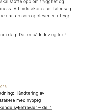
t skal støtte opp om trygghet og
usiness: Arbeidstakere som føler seg
edre enn en som opplever en utrygg
ni deg! Det er både lov og lurt!
 2026
edning: Håndtering av
stakere med hyppig
kende sykefravær – del 1