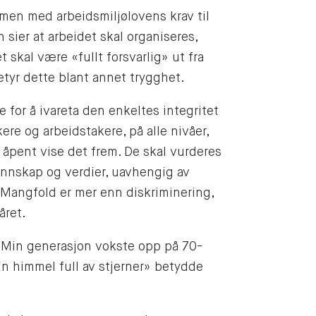
mmen med arbeidsmiljølovens krav til
n sier at arbeidet skal organiseres,
 skal være «fullt forsvarlig» ut fra
etyr dette blant annet trygghet.
e for å ivareta den enkeltes integritet
ere og arbeidstakere, på alle nivåer,
 åpent vise det frem. De skal vurderes
unnskap og verdier, uavhengig av
t. Mangfold er mer enn diskriminering,
året.
g. Min generasjon vokste opp på 70-
En himmel full av stjerner» betydde