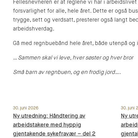
Fellesnevneren er at reglene vi har i arbeidslive
forsvarlighet for alle, hele året. Dette er også b
trygge, sett og verdsatt, presterer også langt b
arbeidshverdag.
Gå med regnbuebånd hele året, både utenpå og in
… Sammen skal vi leve, hver søster og hver bror
Små barn av regnbuen, og en frodig jord….
30. juni 2026
30. juni
Ny utredning: Håndtering av
Ny utr
arbeidstakere med hyppig
arbeid
gjentakende sykefravær – del 2
gjenta