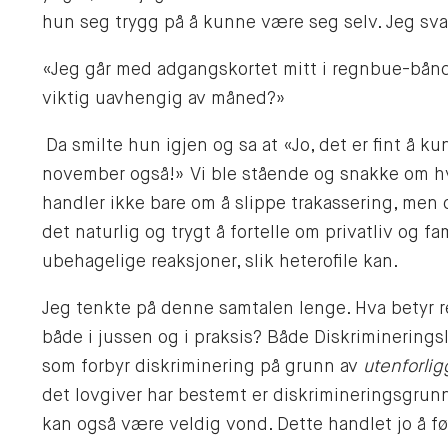
hun seg trygg på å kunne være seg selv. Jeg sva
«Jeg går med adgangskortet mitt i regnbue-bånd 
viktig uavhengig av måned?»
Da smilte hun igjen og sa at «Jo, det er fint å ku
november også!» Vi ble stående og snakke om hva
handler ikke bare om å slippe trakassering, men
det naturlig og trygt å fortelle om privatliv og f
ubehagelige reaksjoner, slik heterofile kan.
Jeg tenkte på denne samtalen lenge. Hva betyr 
både i jussen og i praksis? Både Diskriminerings
som forbyr diskriminering på grunn av
utenforli
det lovgiver har bestemt er diskrimineringsgrun
kan også være veldig vond. Dette handlet jo å f