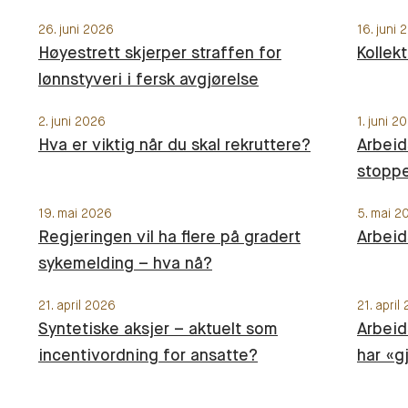
26. juni 2026
16. juni
Høyestrett skjerper straffen for
Kollek
lønnstyveri i fersk avgjørelse
2. juni 2026
1. juni 2
Hva er viktig når du skal rekruttere?
Arbeid
stoppe
19. mai 2026
5. mai 2
Regjeringen vil ha flere på gradert
Arbeid
sykemelding – hva nå?
21. april 2026
21. april
Syntetiske aksjer – aktuelt som
Arbeid
incentivordning for ansatte?
har «g