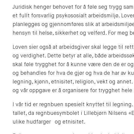
Juridisk henger behovet for å føle seg trygg sa
et fullt forsvarlig psykososialt arbeidsmiljø. Love
planlegges og gjennomføres slik at arbeidsmiljøet
hensyn til helse, sikkerhet og velferd. For meg b
Loven sier også at arbeidsgiver skal legge til rett
og verdighet. Dette betyr at alle, både arbeidssøk
skal føle trygghet for å kunne være den de er og
og behandles for hva de gjør og hva de har av k
legning, kjønn, etnisitet, religion, vekt og anne
og vår oppgave er å organisere for trygghet hele 
I vår tid er regnbuen spesielt knyttet til legnin
tallet, da regnbuesymbolet i Lillebjørn Nilsens «
ulike hudfarger og etnisitet.