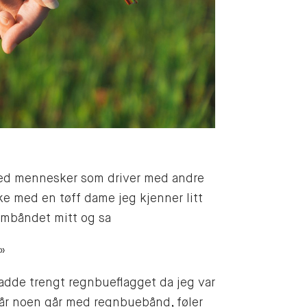
med mennesker som driver med andre
e med en tøff dame jeg kjenner litt
armbåndet mitt og sa
!»
hadde trengt regnbueflagget da jeg var
 når noen går med regnbuebånd, føler