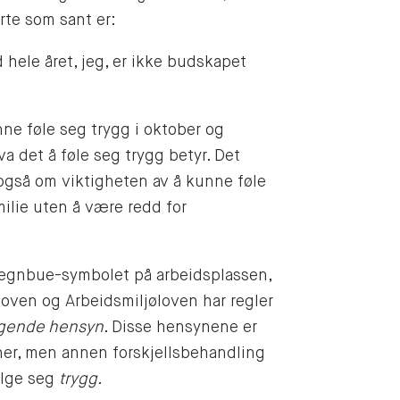
rte som sant er:
hele året, jeg, er ikke budskapet
nne føle seg trygg i oktober og
 det å føle seg trygg betyr. Det
 også om viktigheten av å kunne føle
amilie uten å være redd for
regnbue-symbolet på arbeidsplassen,
loven og Arbeidsmiljøloven har regler
ggende hensyn
. Disse hensynene er
ner, men annen forskjellsbehandling
ølge seg
trygg.