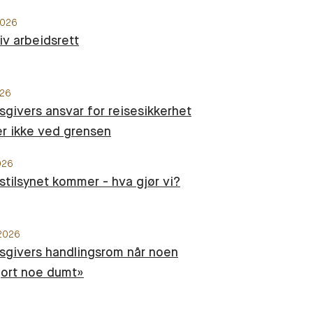
 2026
tiv arbeidsrett
026
sgivers ansvar for reisesikkerhet
r ikke ved grensen
026
stilsynet kommer - hva gjør vi?
 2026
sgivers handlingsrom når noen
jort noe dumt»