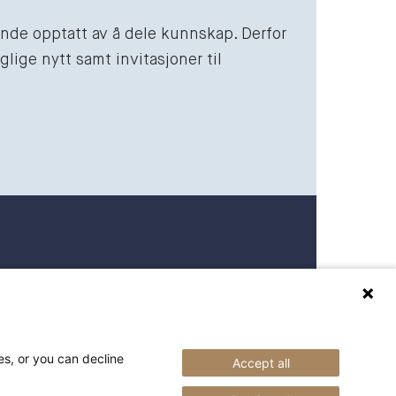
vende opptatt av å dele kunnskap. Derfor
lige nytt samt invitasjoner til
 27 27 00
raederbing.no
es, or you can decline
Accept all