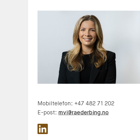
Mobiltelefon:
+47 482 71 202
E-post:
mvi@raederbing.no