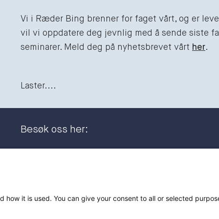
Vi i Ræder Bing brenner for faget vårt, og er le
vil vi oppdatere deg jevnlig med å sende siste fag
seminarer. Meld deg på nyhetsbrevet vårt
her
.
Laster....
Besøk oss her:
Dronning Eufemias gate 11
+47 23
0191 Oslo
post@
Postadresse:
d how it is used. You can give your consent to all or selected purpos
Postboks 2944 Solli