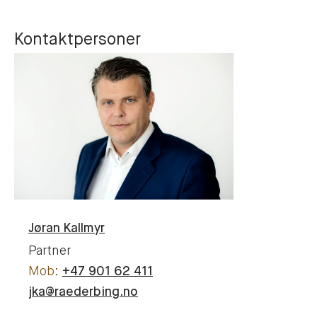
Kontaktpersoner
Jøran
Kallmyr
Partner
+47 901 62 411
jka@raederbing.no