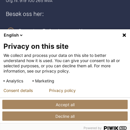
Org. nr. 919 100 265 MVA
Besøk oss her:
Dronning Eufemias gate 11
English
0191 Oslo
Privacy on this site
Postadresse:
We collect and process your data on this site to better
understand how it is used. You can give your consent to all or
Postboks 2944 Solli
selected purposes, or you can decline them all. For more
0230 Oslo
information, see our privacy policy.
Analytics
Marketing
+47 23 27 27 00
Consent details
Privacy policy
post@raederbing.no
Accept all
Decline all
Personvernerklæring
Powered by