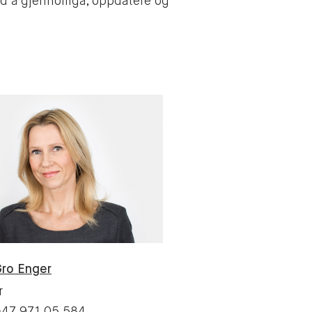
med å gjennomgå, oppdatere og
Gro
Enger
r