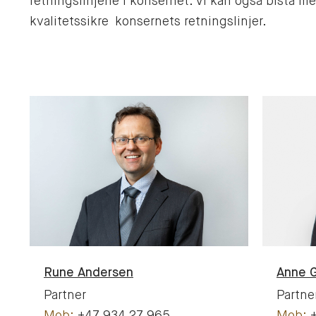
retningslinjene i konsernet. Vi kan også bistå 
kvalitetssikre konsernets retningslinjer.
Rune
Andersen
Anne 
Partner
Partne