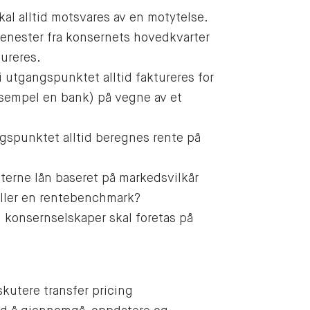
kal alltid motsvares av en motytelse.
tjenester fra konsernets hovedkvarter
tureres.
i utgangspunktet alltid faktureres for
 eksempel en bank) på vegne av et
gspunktet alltid beregnes rente på
terne lån baseret på markedsvilkår
eller en rentebenchmark?
 konsernselskaper skal foretas på
skutere transfer pricing