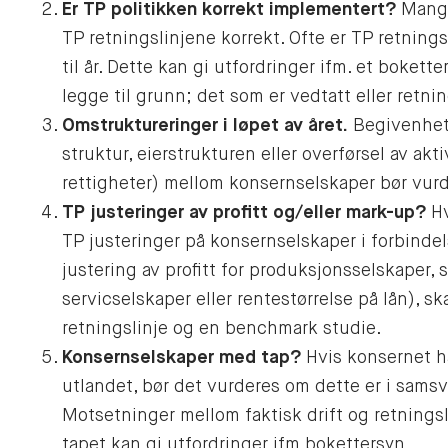
Er TP politikken korrekt implementert?
Mange
TP retningslinjene korrekt. Ofte er TP retnings
til år. Dette kan gi utfordringer ifm. et boket
legge til grunn; det som er vedtatt eller retn
Omstruktureringer i løpet av året.
Begivenhete
struktur, eierstrukturen eller overførsel av akt
rettigheter) mellom konsernselskaper bør vurd
TP justeringer av profitt og/eller mark-up?
Hv
TP justeringer på konsernselskaper i forbinde
justering av profitt for produksjonsselskaper,
servicselskaper eller rentestørrelse på lån), s
retningslinje og en benchmark studie.
Konsernselskaper med tap?
Hvis konsernet ha
utlandet, bør det vurderes om dette er i samsv
Motsetninger mellom faktisk drift og retningsl
tapet kan gi utfordringer ifm bokettersyn.