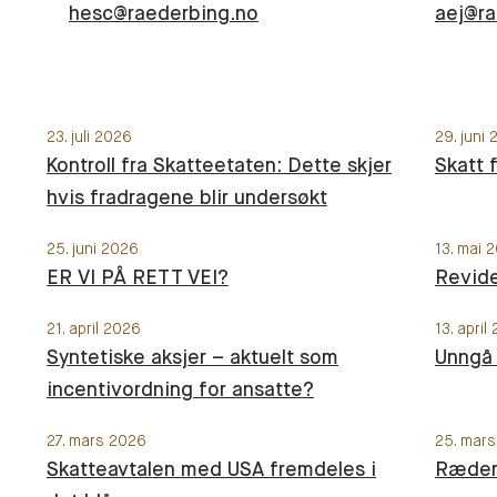
hesc@raederbing.no
aej@ra
23. juli 2026
29. juni
Kontroll fra Skatteetaten: Dette skjer
Skatt 
hvis fradragene blir undersøkt
25. juni 2026
13. mai 
ER VI PÅ RETT VEI?
Revide
21. april 2026
13. april
Syntetiske aksjer – aktuelt som
Unngå
incentivordning for ansatte?
27. mars 2026
25. mar
Skatteavtalen med USA fremdeles i
Ræder 