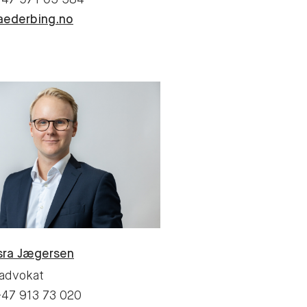
+47 971 05 584
aederbing.no
sra Jægersen
advokat
+47 913 73 020