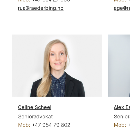
+47 934 27 965
rua@raederbing.no
age@r
Celine
Scheel
Alex
E
Senioradvokat
Senior
+47 954 79 802