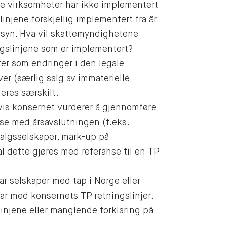
 virksomheter har ikke implementert
linjene forskjellig implementert fra år
tersyn. Hva vil skattemyndighetene
ingslinjene som er implementert?
r som endringer i den legale
iver (særlig salg av immaterielle
eres særskilt.
is konsernet vurderer å gjennomføre
lse med årsavslutningen (f.eks.
 salgsselskaper, mark-up på
kal dette gjøres med referanse til en TP
r selskaper med tap i Norge eller
ar med konsernets TP retningslinjer.
injene eller manglende forklaring på