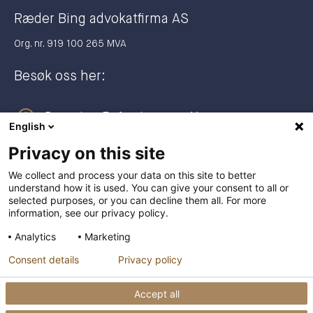
Ræder Bing advokatfirma AS
Org. nr. 919 100 265 MVA
Besøk oss her:
Dronning Eufemias gate 11
English
0191 Oslo
Privacy on this site
Postadresse:
We collect and process your data on this site to better
understand how it is used. You can give your consent to all or
Postboks 2944 Solli
selected purposes, or you can decline them all. For more
0230 Oslo
information, see our privacy policy.
Analytics
Marketing
+47 23 27 27 00
Consent details
Privacy policy
post@raederbing.no
Accept all