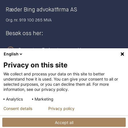
Ræder Bing advokatfirma AS
Org. nr. 919 100 265 MVA
Besøk oss her:
Dronning Eufemias gate 11
English
0191 Oslo
Privacy on this site
Postadresse:
We collect and process your data on this site to better
understand how it is used. You can give your consent to all or
Postboks 2944 Solli
selected purposes, or you can decline them all. For more
0230 Oslo
information, see our privacy policy.
Analytics
Marketing
+47 23 27 27 00
Consent details
Privacy policy
post@raederbing.no
Accept all