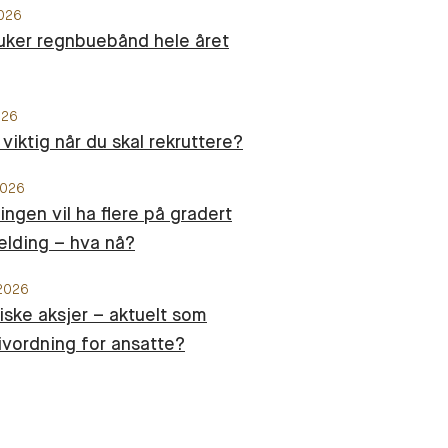
2026
uker regnbuebånd hele året
026
 viktig når du skal rekruttere?
2026
ingen vil ha flere på gradert
lding – hva nå?
 2026
iske aksjer – aktuelt som
ivordning for ansatte?