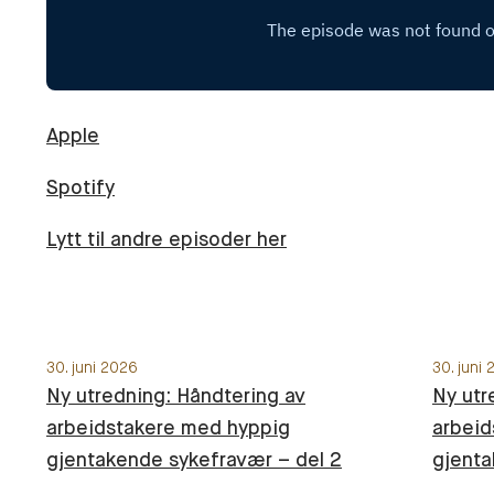
Apple
Spotify
Lytt til andre episoder her
30. juni 2026
30. juni
Ny utredning: Håndtering av
Ny utr
arbeidstakere med hyppig
arbeid
gjentakende sykefravær – del 2
gjenta