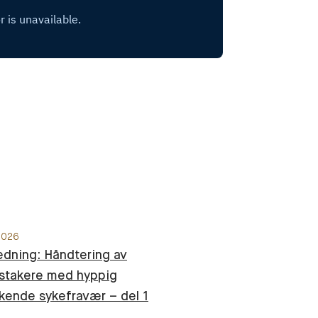
 2026
edning: Håndtering av
stakere med hyppig
kende sykefravær – del 1