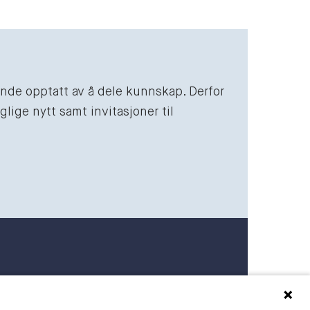
vende opptatt av å dele kunnskap. Derfor
lige nytt samt invitasjoner til
 27 27 00