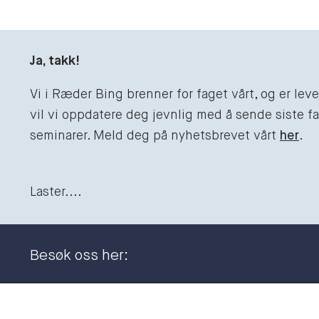
Ja, takk!
Vi i Ræder Bing brenner for faget vårt, og er le
vil vi oppdatere deg jevnlig med å sende siste fag
seminarer. Meld deg på nyhetsbrevet vårt
her
.
Laster....
Besøk oss her:
Dronning Eufemias gate 11
+47 23