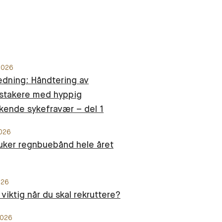
 2026
edning: Håndtering av
stakere med hyppig
kende sykefravær – del 1
2026
uker regnbuebånd hele året
026
 viktig når du skal rekruttere?
2026