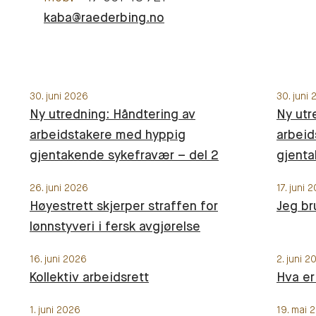
kaba@raederbing.no
30. juni 2026
30. juni
Ny utredning: Håndtering av
Ny utr
arbeidstakere med hyppig
arbeid
gjentakende sykefravær – del 2
gjenta
26. juni 2026
17. juni 
Høyestrett skjerper straffen for
Jeg br
lønnstyveri i fersk avgjørelse
16. juni 2026
2. juni 2
Kollektiv arbeidsrett
Hva er
1. juni 2026
19. mai 