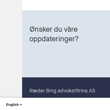
Ønsker du våre
oppdateringer?
Ræder Bing advokatfirma AS
Org. nr. 919 100 265 MVA
English