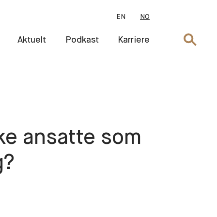
EN
NO
Søk
Aktuelt
Podkast
Karriere
nke ansatte som
g?