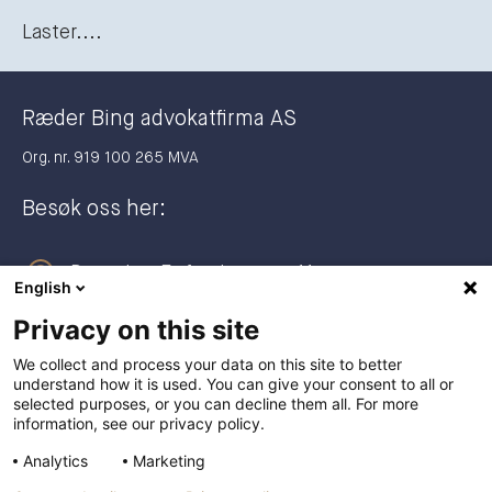
Laster....
Ræder Bing advokatfirma AS
Org. nr. 919 100 265 MVA
Besøk oss her:
Dronning Eufemias gate 11
English
0191 Oslo
Privacy on this site
Postadresse:
We collect and process your data on this site to better
understand how it is used. You can give your consent to all or
Postboks 2944 Solli
selected purposes, or you can decline them all. For more
0230 Oslo
information, see our privacy policy.
Analytics
Marketing
+47 23 27 27 00