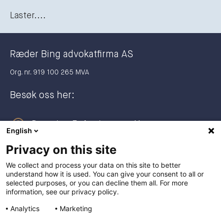
Laster....
Ræder Bing advokatfirma AS
Org. nr. 919 100 265 MVA
Besøk oss her:
Dronning Eufemias gate 11
English
0191 Oslo
Privacy on this site
Postadresse:
We collect and process your data on this site to better
understand how it is used. You can give your consent to all or
Postboks 2944 Solli
selected purposes, or you can decline them all. For more
0230 Oslo
information, see our privacy policy.
Analytics
Marketing
+47 23 27 27 00