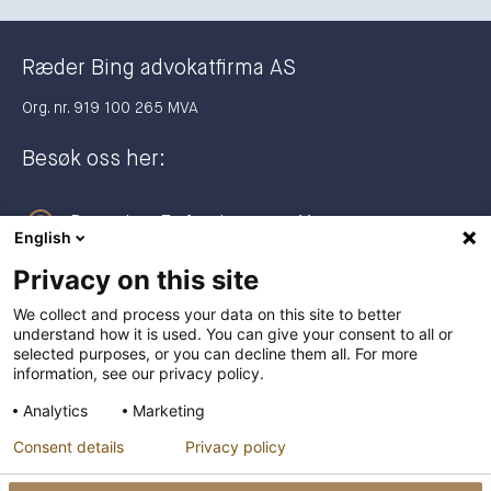
Ræder Bing advokatfirma AS
Org. nr. 919 100 265 MVA
Besøk oss her:
Dronning Eufemias gate 11
English
0191 Oslo
Privacy on this site
Postadresse:
We collect and process your data on this site to better
understand how it is used. You can give your consent to all or
Postboks 2944 Solli
selected purposes, or you can decline them all. For more
0230 Oslo
information, see our privacy policy.
Analytics
Marketing
+47 23 27 27 00
Consent details
Privacy policy
post@raederbing.no