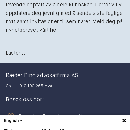
levende opptatt av å dele kunnskap. Derfor vil vi
oppdatere deg jevnlig med å sende siste faglige
nytt samt invitasjoner til seminarer. Meld deg på
nyhetsbrevet vårt
her
.
Laster....
Ræder Bing advokatfirma AS
Org. nr. 919 100 265 MVA
Besøk oss her:
Dronning Eufemias gate 11
English
0191 Oslo