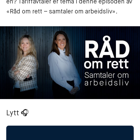
en? Tariffavtaler er tema i denne episoden av 
«Råd om rett – samtaler om arbeidsliv». 
Lytt
🎧