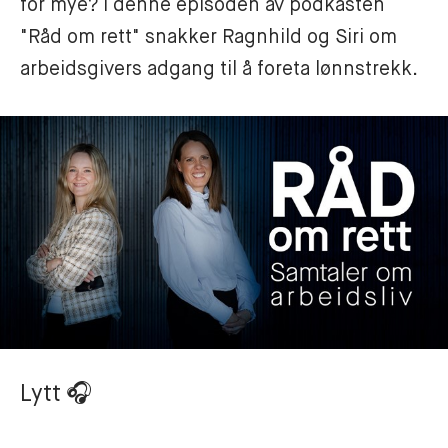
for mye? I denne episoden av podkasten 
"Råd om rett" snakker Ragnhild og Siri om 
arbeidsgivers adgang til å foreta lønnstrekk.
Lytt
🎧