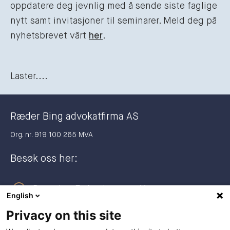
oppdatere deg jevnlig med å sende siste faglige
nytt samt invitasjoner til seminarer. Meld deg på
nyhetsbrevet vårt
her
.
Laster....
Ræder Bing advokatfirma AS
Org. nr. 919 100 265 MVA
Besøk oss her:
Dronning Eufemias gate 11
English
0191 Oslo
Privacy on this site
Postadresse: