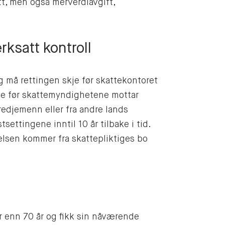
att, men også merverdiavgift,
rksatt kontroll
ng må rettingen skje før skattekontoret
skje før skattemyndighetene mottar
redjemenn eller fra andre lands
ettingene inntil 10 år tilbake i tid.
lsen kommer fra skattepliktiges bo
er enn 70 år og fikk sin nåværende