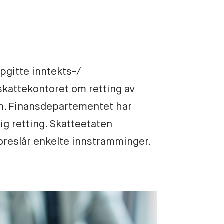
gitte inntekts-/ 
skattekontoret om retting av 
n. Finansdepartementet har 
ig retting. Skatteetaten 
oreslår enkelte innstramminger. 