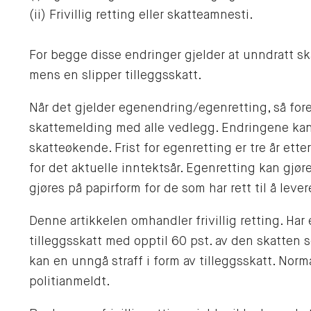
(ii) Frivillig retting eller skatteamnesti.
For begge disse endringer gjelder at unndratt sk
mens en slipper tilleggsskatt.
Når det gjelder egenendring/egenretting, så for
skattemelding med alle vedlegg. Endringene ka
skatteøkende. Frist for egenretting er tre år ett
for det aktuelle inntektsår. Egenretting kan gjør
gjøres på papirform for de som har rett til å lev
Denne artikkelen omhandler frivillig retting. Har
tilleggsskatt med opptil 60 pst. av den skatten so
kan en unngå straff i form av tilleggsskatt. Norma
politianmeldt.