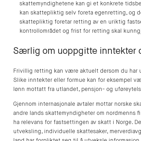
skattemyndighetene kan gi et konkrete tidsb
kan skattepliktig selv foreta egenretting, og d
skattepliktig foretar retting av en uriktig fas
kontrollområdet og frist for retting skal kun
Særlig om uoppgitte inntekter 
Frivillig retting kan være aktuelt dersom du har 
Slike inntekter eller formue kan for eksempel væ
lønn mottatt fra utlandet, pensjon- og uføreytels
Gjennom internasjonale avtaler mottar norske sk
andre lands skattemyndigheter om nordmenns fina
ha relevans for fastsettingen av skatt i Norge. D
utveksling, individuelle skattesaker, merverdiavg
land har forpliktet seg til å utveksle informasjon