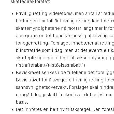
skattedirektoratet:
Frivillig retting videreføres, men antall år reduse
Endringen i antall år frivillig retting kan foretas
skattemyndighetene nå mottar langt mer inform
den grunn er det hensiktsmessig at frivillig re
for egenretting. Forslaget innebærer at retting
blir straffrie som i dag, men at det eventuelt 
skattepliktige har bidratt til saksopplysning 
("strafferabatt/tilståelsesrabatt").
Beviskravet senkes i de tilfellene det foreligger
Beviskravet for å avskjære frivillig retting fore
sannsynlighetsovervekt. Forslaget skal hindre at
unngå tilleggsskatt i saker hvor det er tvil om
basis.
Det innføres en helt ny fritaksregel. Den foresl