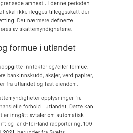
egrensede amnesti. I denne perioden
et skal ikke ilegges tilleggsskatt der
tsetting. Det nærmere definerte
ngjøres av skattemyndighetene.
og formue i utlandet
uoppgitte inntekter og/eller formue.
re bankinnskudd, aksjer, verdipapirer,
er fra utlandet og fast eiendom.
attemyndigheter opplysninger fra
nsielle forhold i utlandet. Dette kan
et er inngått avtaler om automatisk
ift og land-for-land rapportering. 109
 i 2021. herunder fra Sveits,