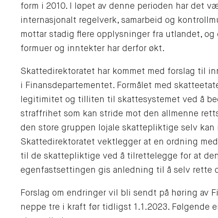
form i 2010. I løpet av denne perioden har det v
internasjonalt regelverk, samarbeid og kontroll
mottar stadig flere opplysninger fra utlandet, og
formuer og inntekter har derfor økt.
Skattedirektoratet har kommet med forslag til in
i Finansdepartementet. Formålet med skatteetate
legitimitet og tilliten til skattesystemet ved å beg
straffrihet som kan stride mot den allmenne rett
den store gruppen lojale skattepliktige selv kan r
Skattedirektoratet vektlegger at en ordning med f
til de skattepliktige ved å tilrettelegge for at d
egenfastsettingen gis anledning til å selv rette
Forslag om endringer vil bli sendt på høring av 
neppe tre i kraft før tidligst 1.1.2023. Følgende e