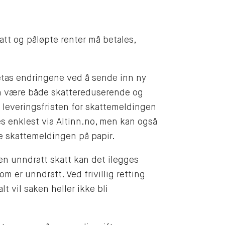
att og påløpte renter må betales,
etas endringene ved å sende inn ny
n være både skattereduserende og
er leveringsfristen for skattemeldingen
es enklest via Altinn.no, men kan også
ere skattemeldingen på papir.
 en unndratt skatt kan det ilegges
m er unndratt. Ved frivillig retting
lt vil saken heller ikke bli