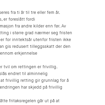
res fra ti år til tre eller fem år.
, er foreslått fordi
asjon fra andre kilder enn før. Av
tting i større grad nærmer seg fristen
er for inntektsår utenfor fristen ikke
kan gis redusert tilleggsskatt der den
gjennom erkjennelse
 tvil om rettingen er frivillig.
slås endret til alminnelig
 frivillig retting gir grunnlag for å
 endringen har skjedd på frivillig
åtte fritaksregelen går ut på at