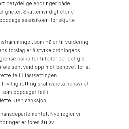
ært betydelige endringer både i
muligheter. Skattemyndighetene
 oppdagelsesrisikoen for skjulte
nstramminger, som nå er til vurdering
ns forslag er å styrke ordningens
rense risiko for tilfeller der det gis
sfølelsen, veid opp mot behovet for at
ette feil i fastsettingen.
rivillig retting skal ivareta hensynet
en som oppdager feil i
 dette uten sanksjon.
Finansdepartementet. Nye regler vil
ndringer er foreslått av