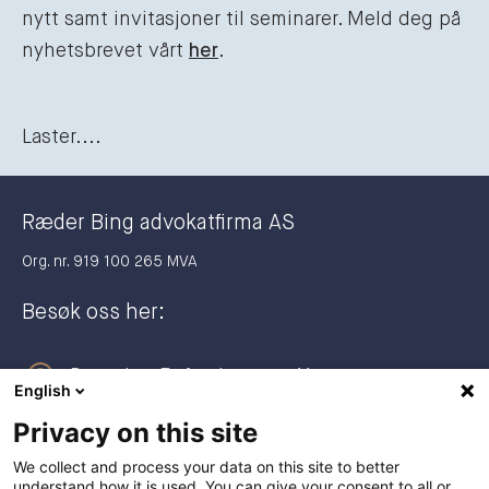
nytt samt invitasjoner til seminarer. Meld deg på
nyhetsbrevet vårt
her
.
Laster....
Ræder Bing advokatfirma AS
Org. nr. 919 100 265 MVA
Besøk oss her:
Dronning Eufemias gate 11
English
0191 Oslo
Privacy on this site
Postadresse:
We collect and process your data on this site to better
understand how it is used. You can give your consent to all or