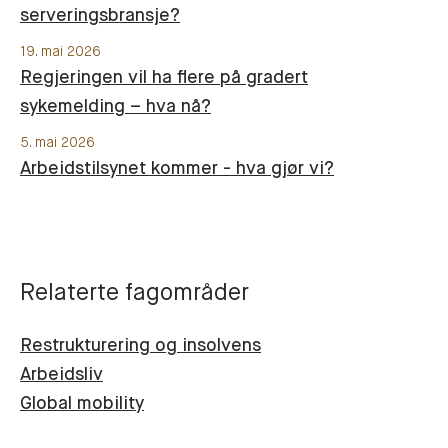
serveringsbransje?
19. mai 2026
Regjeringen vil ha flere på gradert
sykemelding – hva nå?
5. mai 2026
Arbeidstilsynet kommer - hva gjør vi?
Relaterte fagområder
Restrukturering og insolvens
Arbeidsliv
Global mobility