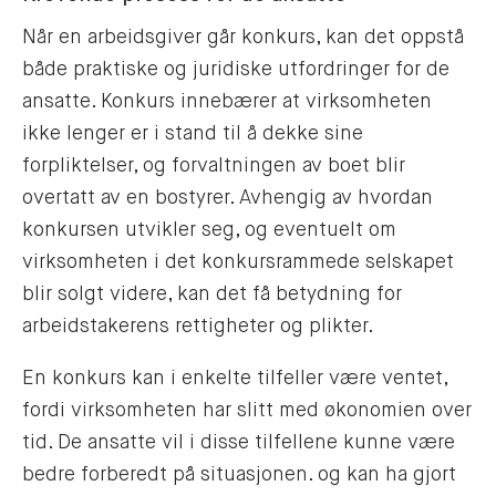
Når en arbeidsgiver går konkurs, kan det oppstå
både praktiske og juridiske utfordringer for de
ansatte. Konkurs innebærer at virksomheten
ikke lenger er i stand til å dekke sine
forpliktelser, og forvaltningen av boet blir
overtatt av en bostyrer. Avhengig av hvordan
konkursen utvikler seg, og eventuelt om
virksomheten i det konkursrammede selskapet
blir solgt videre, kan det få betydning for
arbeidstakerens rettigheter og plikter.
En konkurs kan i enkelte tilfeller være ventet,
fordi virksomheten har slitt med økonomien over
tid. De ansatte vil i disse tilfellene kunne være
bedre forberedt på situasjonen. og kan ha gjort