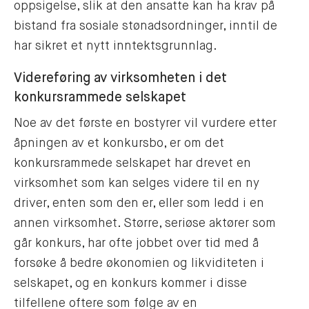
oppsigelse, slik at den ansatte kan ha krav på
bistand fra sosiale stønadsordninger, inntil de
har sikret et nytt inntektsgrunnlag.
Videreføring av virksomheten i det
konkursrammede selskapet
Noe av det første en bostyrer vil vurdere etter
åpningen av et konkursbo, er om det
konkursrammede selskapet har drevet en
virksomhet som kan selges videre til en ny
driver, enten som den er, eller som ledd i en
annen virksomhet. Større, seriøse aktører som
går konkurs, har ofte jobbet over tid med å
forsøke å bedre økonomien og likviditeten i
selskapet, og en konkurs kommer i disse
tilfellene oftere som følge av en