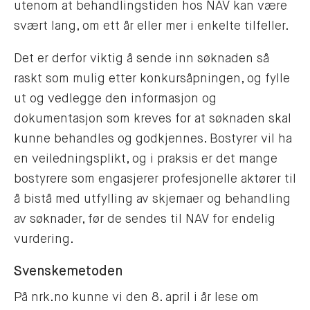
utenom at behandlingstiden hos NAV kan være
svært lang, om ett år eller mer i enkelte tilfeller.
Det er derfor viktig å sende inn søknaden så
raskt som mulig etter konkursåpningen, og fylle
ut og vedlegge den informasjon og
dokumentasjon som kreves for at søknaden skal
kunne behandles og godkjennes. Bostyrer vil ha
en veiledningsplikt, og i praksis er det mange
bostyrere som engasjerer profesjonelle aktører til
å bistå med utfylling av skjemaer og behandling
av søknader, før de sendes til NAV for endelig
vurdering.
Svenskemetoden
På nrk.no kunne vi den 8. april i år lese om