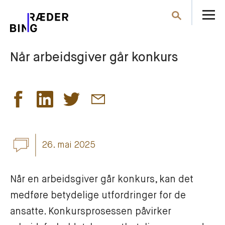
Å
Søk
m
Når arbeidsgiver går konkurs
26. mai 2025
Når en arbeidsgiver går konkurs, kan det 
medføre betydelige utfordringer for de 
ansatte. Konkursprosessen påvirker 