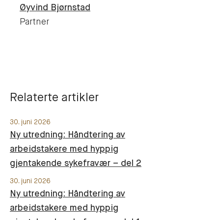
Øyvind
Bjørnstad
Partner
Relaterte artikler
30. juni 2026
Ny utredning: Håndtering av
arbeidstakere med hyppig
gjentakende sykefravær – del 2
30. juni 2026
Ny utredning: Håndtering av
arbeidstakere med hyppig