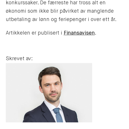
konkurssaker. De færreste har tross alt en
økonomi som ikke blir påvirket av manglende
utbetaling av lønn og feriepenger i over ett år.
Artikkelen er publisert i
Finansavisen
.
Skrevet av: