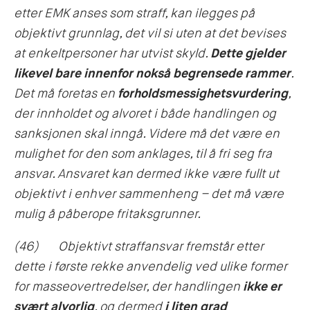
etter EMK anses som straff, kan ilegges på
objektivt grunnlag, det vil si uten at det bevises
at enkeltpersoner har utvist skyld.
Dette gjelder
likevel bare innenfor nokså begrensede rammer
.
Det må foretas en
forholdsmessighetsvurdering
,
der innholdet og alvoret i både handlingen og
sanksjonen skal inngå. Videre må det være en
mulighet for den som anklages, til å fri seg fra
ansvar. Ansvaret kan dermed ikke være fullt ut
objektivt i enhver sammenheng – det må være
mulig å påberope fritaksgrunner.
(46) Objektivt straffansvar fremstår etter
dette i første rekke anvendelig ved ulike former
for masseovertredelser, der handlingen
ikke er
svært alvorlig
, og dermed
i liten grad