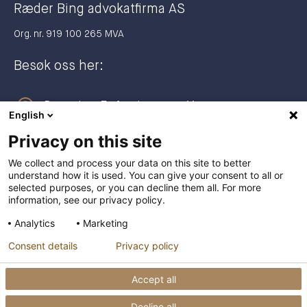
Ræder Bing advokatfirma AS
Org. nr. 919 100 265 MVA
Besøk oss her:
Dronning Eufemias gate 11
English
0191 Oslo
Privacy on this site
Postadresse:
We collect and process your data on this site to better
understand how it is used. You can give your consent to all or
Postboks 2944 Solli
selected purposes, or you can decline them all. For more
0230 Oslo
information, see our privacy policy.
Analytics
Marketing
+47 23 27 27 00
Consent details
Privacy policy
post@raederbing.no
Accept all
Decline all