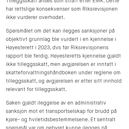
Tilleggsskatt anses som straff etter EMK. Dette
har rettslige konsekvenser som Riksrevisjonen
ikke vurderer overhodet.
Spørsmålet om det kan ilegges sanksjoner på
objektivt grunnlag ble vurdert i en kjennelse i
Høyesterett i 2023, dvs før Riksrevisjonens
rapport ble ferdig. Høyesteretts kjennelse gjaldt
ikke tilleggsskatt, men avgjørelsen er inntatt i
skatteforvaltningshåndboken under reglene om
tilleggsskatt, og avgjørelsen er etter sitt innhold
relevant for tilleggsskatt.
Saken gjaldt ileggelse av en administrativ
sanksjon mot et transportselskap for brudd på
kjøre- og hviletidsbestemmelsene. Et sentralt
spørsmål var om gebyret kunne ilegges på