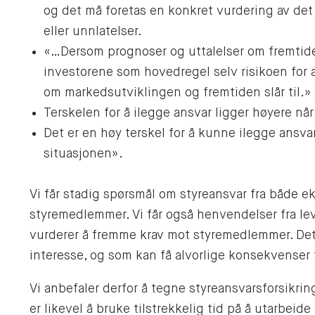
og det må foretas en konkret vurdering av de
eller unnlatelser.
«…Dersom prognoser og uttalelser om fremtid
investorene som hovedregel selv risikoen for 
om markedsutviklingen og fremtiden slår til.»
Terskelen for å ilegge ansvar ligger høyere når
Det er en høy terskel for å kunne ilegge ansva
situasjonen».
Vi får stadig spørsmål om styreansvar fra både 
styremedlemmer. Vi får også henvendelser fra le
vurderer å fremme krav mot styremedlemmer. Det
interesse, og som kan få alvorlige konsekvenser f
Vi anbefaler derfor å tegne styreansvarsforsikrin
er likevel å bruke tilstrekkelig tid på å utarbeid