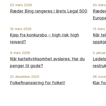
25. mars 2026
20. mar
Ræder Bing rangeres i årets Legal 500
Ræder 
Europ
16. mars 2026
13. mars
Kjøp fra konkursbo – high risk, high
Når te
reward?
oppkj
9. mars 2026
5. janua
Når kartellvirksomhet avsløres: Har du
Ledels
penger til gode?
restru
22. desember 2025
26. nov
Folkefinansiering for folket!
Klar f