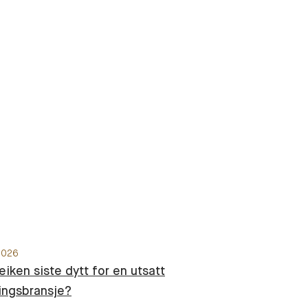
2026
reiken siste dytt for en utsatt
ingsbransje?