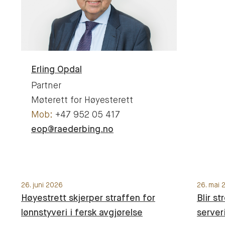
Erling
Opdal
Partner
Møterett for Høyesterett
+47 952 05 417
eop@raederbing.no
26. juni 2026
26. mai 
Høyestrett skjerper straffen for
Blir st
lønnstyveri i fersk avgjørelse
server