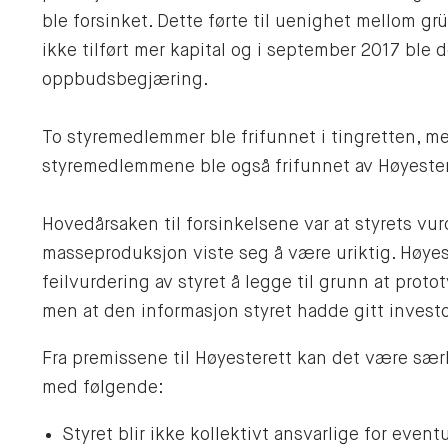
ble forsinket. Dette førte til uenighet mellom g
ikke tilført mer kapital og i september 2017 ble 
oppbudsbegjæring.
To styremedlemmer ble frifunnet i tingretten, m
styremedlemmene ble også frifunnet av Høyester
Hovedårsaken til forsinkelsene var at styrets vu
masseproduksjon viste seg å være uriktig. Høyes
feilvurdering av styret å legge til grunn at protot
men at den informasjon styret hadde gitt investo
Fra premissene til Høyesterett kan det være særl
med følgende:
Styret blir ikke kollektivt ansvarlige for eventu