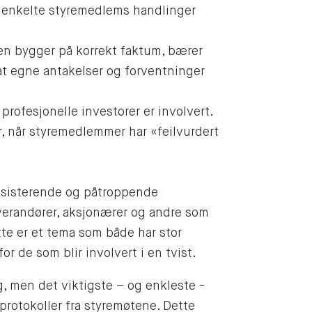
t enkelte styremedlems handlinger
en bygger på korrekt faktum, bærer
at egne antakelser og forventninger
 profesjonelle investorer er involvert.
r, når styremedlemmer har «feilvurdert
eksisterende og påtroppende
verandører, aksjonærer og andre som
te er et tema som både har stor
or de som blir involvert i en tvist.
g, men det viktigste – og enkleste -
e protokoller fra styremøtene. Dette