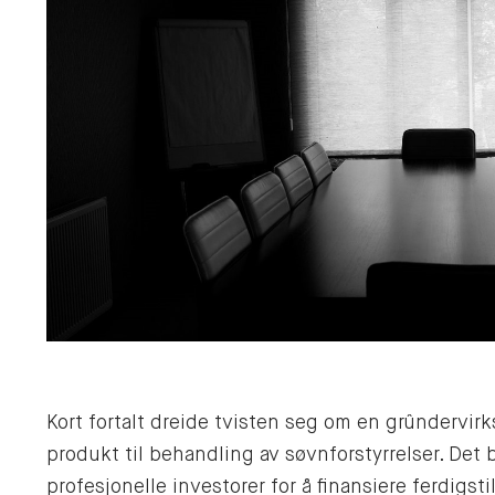
Kort fortalt dreide tvisten seg om en grûndervi
produkt til behandling av søvnforstyrrelser. Det 
profesjonelle investorer for å finansiere ferdigsti