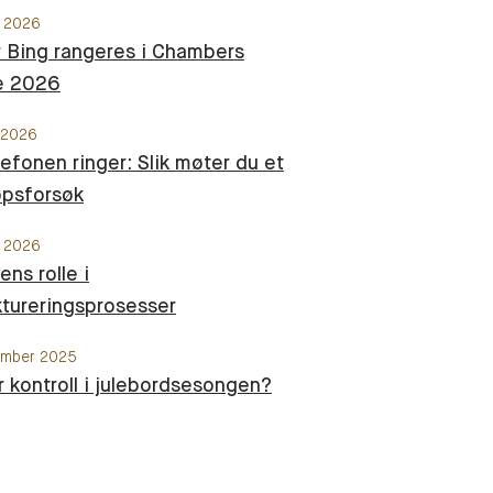
s 2026
Bing rangeres i Chambers
e 2026
 2026
lefonen ringer: Slik møter du et
øpsforsøk
r 2026
ens rolle i
ktureringsprosesser
ember 2025
or kontroll i julebordsesongen?