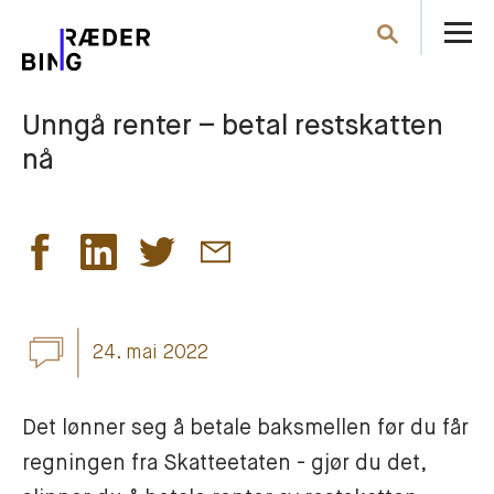
Å
Søk
m
Unngå renter – betal restskatten
nå
24. mai 2022
Det lønner seg å betale baksmellen før du får 
regningen fra Skatteetaten - gjør du det, 