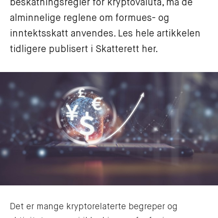
beskatningsregler for kryptovaluta, må de 
alminnelige reglene om formues- og 
inntektsskatt anvendes. Les hele artikkelen 
tidligere publisert i Skatterett her. 
Det er mange kryptorelaterte begreper og