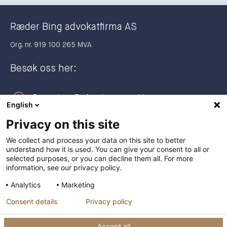
Ræder Bing advokatfirma AS
Org. nr. 919 100 265 MVA
Besøk oss her:
Dronning Eufemias gate 11
English
0191 Oslo
Privacy on this site
Postadresse:
We collect and process your data on this site to better
understand how it is used. You can give your consent to all or
Postboks 2944 Solli
selected purposes, or you can decline them all. For more
0230 Oslo
information, see our privacy policy.
Analytics
Marketing
+47 23 27 27 00
Consent details
Privacy policy
post@raederbing.no
Accept all