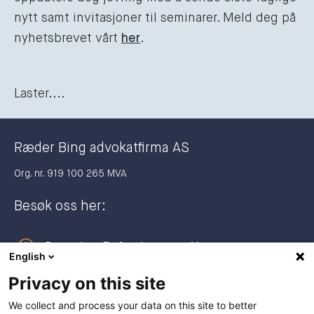
nytt samt invitasjoner til seminarer. Meld deg på
nyhetsbrevet vårt
her
.
Laster....
Ræder Bing advokatfirma AS
Org. nr. 919 100 265 MVA
Besøk oss her:
Dronning Eufemias gate 11
English
0191 Oslo
Privacy on this site
Postadresse:
We collect and process your data on this site to better