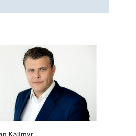
an
Kallmyr