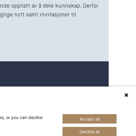
vende opptatt av å dele kunnskap. Derfor
lige nytt samt invitasjoner til
 27 27 00
raederbing.no
es, or you can decline
Accept all
Decline all