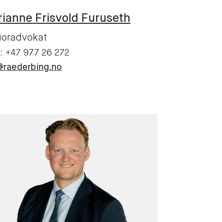
rianne
Frisvold Furuseth
ioradvokat
+47 977 26 272
@raederbing.no