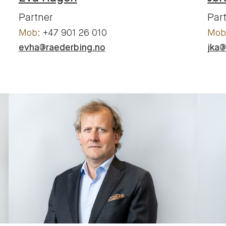
Partner
Par
+47 901 26 010
evha@raederbing.no
jka@