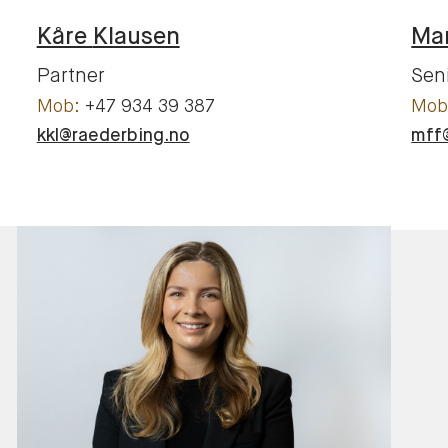
Kåre
Klausen
Ma
Partner
Sen
+47 934 39 387
kkl@raederbing.no
mff