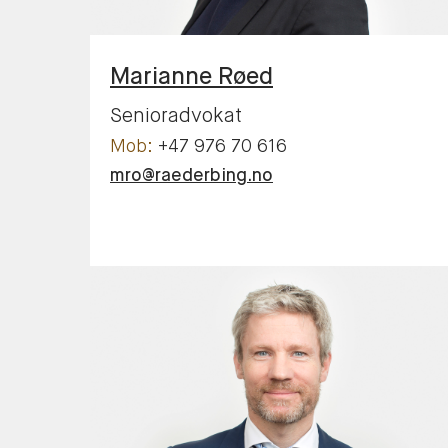
Marianne
Røed
Senioradvokat
+47 976 70 616
mro@raederbing.no