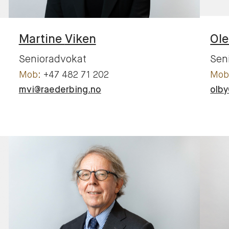
Martine
Viken
Ole
Senioradvokat
Sen
+47 482 71 202
mvi@raederbing.no
olb