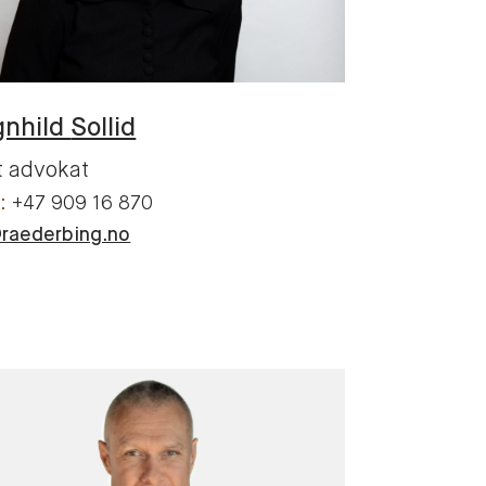
gnhild
Sollid
t advokat
+47 909 16 870
@raederbing.no