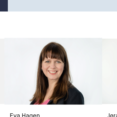
Eva
Hagen
Jør