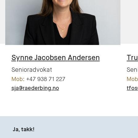
Synne Jacobsen
Andersen
Tru
Senioradvokat
Sen
+47 938 71 227
sja@raederbing.no
tfo
Ja, takk!