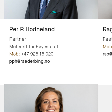
Per P.
Hodneland
Ra
Partner
Fas
Møterett for Høyesterett
+47 926 15 020
rso
pph@raederbing.no