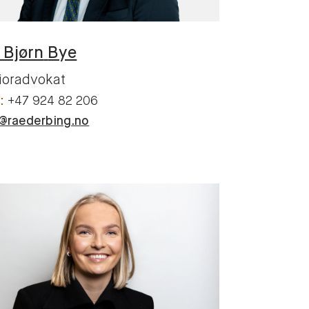
 Bjørn
Bye
ioradvokat
+47 924 82 206
y@raederbing.no