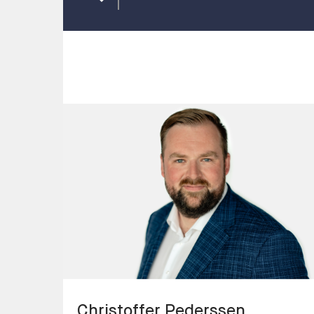
person
Christoffer
Pederssen