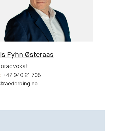
ls Fyhn
Østeraas
ioradvokat
+47 940 21 708
s@raederbing.no