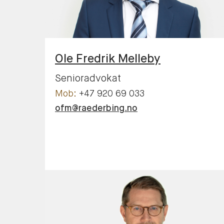
Ole Fredrik
Melleby
Senioradvokat
+47 920 69 033
ofm@raederbing.no