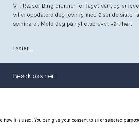
Vi i Ræder Bing brenner for faget vårt, og er le
vil vi oppdatere deg jevnlig med å sende siste fag
seminarer. Meld deg på nyhetsbrevet vårt
her
.
Laster....
Besøk oss her:
Dronning Eufemias gate 11
+47 23
0191 Oslo
post@
Postadresse:
d how it is used. You can give your consent to all or selected purpos
Postboks 2944 Solli
0230 Oslo