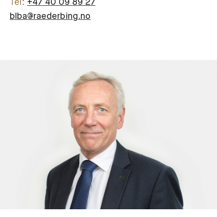
+47 40 09 89 27
blba@raederbing.no