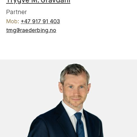
Trygve M.
Gravdahl
Partner
+47 917 91 403
tmg@raederbing.no