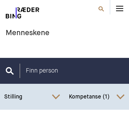
Å
Søk
m
Menneskene
Finn
person
Stilling
Kompetanse
(1)