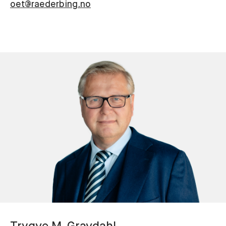
oet@raederbing.no