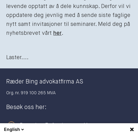
levende opptatt av å dele kunnskap. Derfor vil vi
oppdatere deg jevnlig med å sende siste faglige
nytt samt invitasjoner til seminarer. Meld deg på
nyhetsbrevet vårt
her
.
Laster....
Ræder Bing advokatfirma AS
Org. nr. 919 100 265 MVA
Besøk oss her:
Dronning Eufemias gate 11
English
0191 Oslo